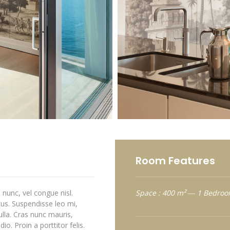
Room Features
 nunc, vel congue nisl.
Space : 400 m² ― 1 Bedr
us. Suspendisse leo mi,
ulla. Cras nunc mauris,
o. Proin a porttitor felis.