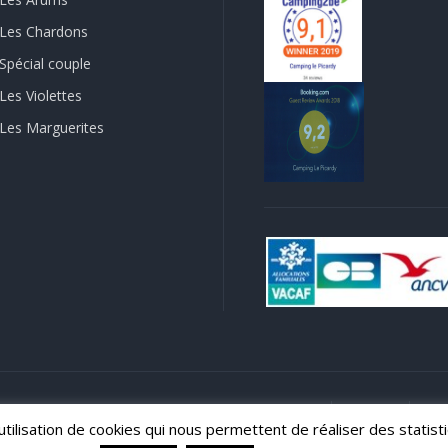
Les Chardons
Spécial couple
Les Violettes
Les Marguerites
réservés.
Mentions légales
Accueil
Camping
Acti
'utilisation de cookies qui nous permettent de réaliser des stat