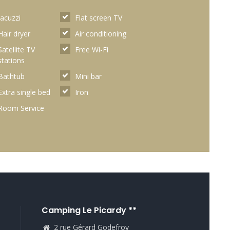
Jacuzzi
Flat screen TV
Hair dryer
Air conditioning
Satellite TV
Free Wi-Fi
stations
Bathtub
Mini bar
Extra single bed
Iron
Room Service
Camping Le Picardy **
2 rue Gérard Godefroy