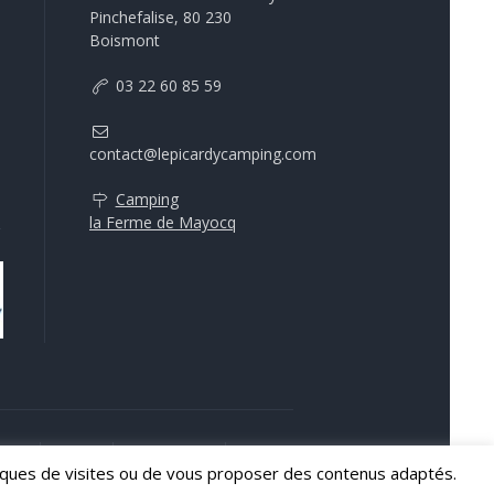
Pinchefalise, 80 230
Boismont
03 22 60 85 59
contact@lepicardycamping.com
Camping
la Ferme de Mayocq
vités
Galerie
Mobil-Home
Contact
istiques de visites ou de vous proposer des contenus adaptés.