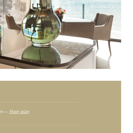
oom ―
Floor plan