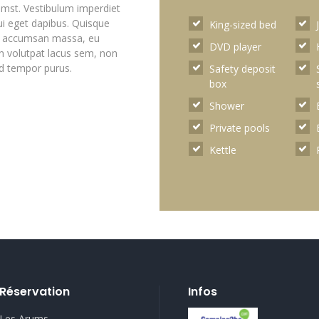
ctumst. Vestibulum imperdiet
ui eget dapibus. Quisque
King-sized bed
unt accumsan massa, eu
DVD player
n volutpat lacus sem, non
ed tempor purus.
Safety deposit
box
Shower
Private pools
Kettle
Réservation
Infos
Les Arums